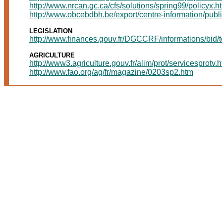
http://www.nrcan.gc.ca/cfs/solutions/spring99/policyx.h
http://www.obcebdbh.be/export/centre-information/publ
LEGISLATION
http://www.finances.gouv.fr/DGCCRF/informations/bid/
AGRICULTURE
http://www3.agriculture.gouv.fr/alim/prot/servicesprotv.h
http://www.fao.org/ag/fr/magazine/0203sp2.htm