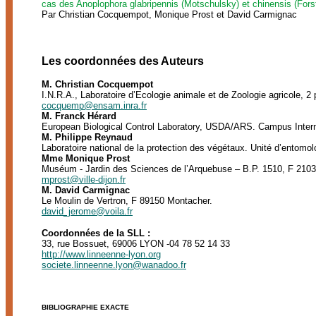
cas des Anoplophora glabripennis (Motschulsky) et chinensis (Fors
Par Christian Cocquempot, Monique Prost et David Carmignac
Les coordonnées des Auteurs
M. Christian Cocquempot
I.N.R.A., Laboratoire d’Ecologie animale et de Zoologie agricole, 2
cocquemp@ensam.inra.fr
M. Franck Hérard
European Biological Control Laboratory, USDA/ARS. Campus Interna
M. Philippe Reynaud
Laboratoire national de la protection des végétaux. Unité d’entomol
Mme Monique Prost
Muséum - Jardin des Sciences de l’Arquebuse – B.P. 1510, F 2103
mprost@ville-dijon.fr
M. David Carmignac
Le Moulin de Vertron, F 89150 Montacher.
david_jerome@voila.fr
Coordonnées de la SLL :
33, rue Bossuet, 69006 LYON -04 78 52 14 33
http://www.linneenne-lyon.org
societe.linneenne.lyon@wanadoo.fr
BIBLIOGRAPHIE EXACTE