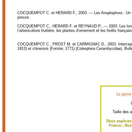
COCQUEMPOT C. et HERARD F., 2003. — Les Anoplophora : Un danger
presse.
COCQUEMPOT C., HERARD F. et REYNAUD P., — 2003. Les longicorn
l’arboriculture fruitière, les plantes d’ornement et les forêts fra
COCQUEMPOT C., PROST M. et CARMIGNAC D., 2003. Interceptions 
1913) et chinensis (Forster, 1771) (Coleoptera Cerambycidae). Bulle
Le genre
Taille des 
Deux espèces 
France :
Rosa