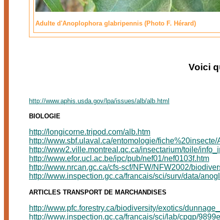
Adulte d'Anoplophora glabripennis (Photo F. Hérard)
Voici q
http://www.aphis.usda.gov/lpa/issues/alb/alb.html
BIOLOGIE
http://longicorne.tripod.com/alb.htm
http://www.sbf.ulaval.ca/entomologie/fiche%20insect
http://www2.ville.montreal.qc.ca/insectarium/toile/info
http://www.efor.ucl.ac.be/ipc/pub/nef01/nef0103f.htm
http://www.nrcan.gc.ca/cfs-scf/NFW/NFW2002/biodivers
http://www.inspection.gc.ca/francais/sci/surv/data/anogl
ARTICLES TRANSPORT DE MARCHANDISES
http://www.pfc.forestry.ca/biodiversity/exotics/dunnage_
http://www.inspection.gc.ca/francais/sci/lab/cpqp/9899e