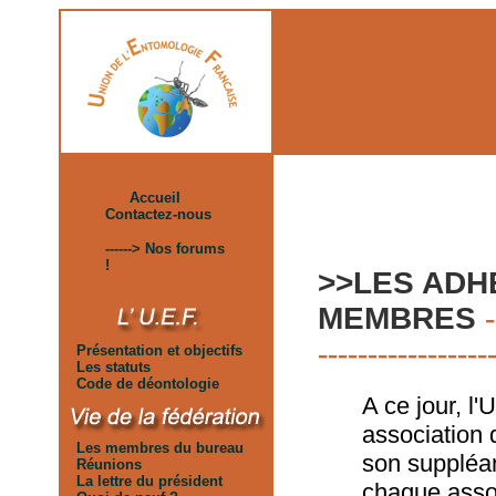
aa
Accueil
Contactez-nous
------> Nos forums
!
>>LES ADH
MEMBRES
-
-----------------
aa
Présentation et objectifs
aa
Les statuts
aa
Code de déontologie
A ce jour, l
association 
aa
Les membres du bureau
son suppléan
aa
Réunions
aa
La lettre du président
chaque assoc