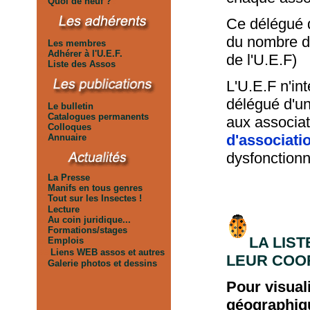
aa
Quoi de neuf ?
a
Ce délégué 
du nombre d'
aa
Les membres
a
a
Adhérer à l'U.E.F.
de l'U.E.F)
aa
Liste des Assos
L'U.E.F n'in
délégué d'un
aa
Le bulletin
aa
Catalogues permanents
aux associat
aa
Colloques
d'associati
aa
Annuaire
dysfonction
aa
La Presse
aa
Manifs en tous genres
aa
Tout sur les Insectes !
aa
Lecture
aa
Au coin juridique...
aa
Formations/stages
LA LIS
aa
Emplois
aa
Liens WEB assos et autres
LEUR COO
aa
Galerie photos et dessins
Pour visual
géographiq